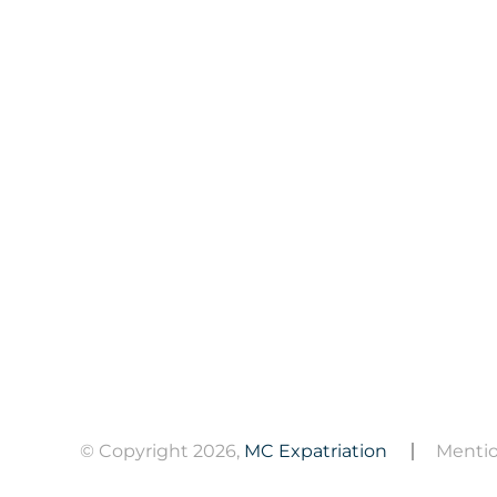
Fiscalité
Création société
Gestoria
Expatriation
L’Andorre
Guide de l’expat
Vivre en Andorre
Blog
© Copyright 2026,
MC Expatriation
Mentio