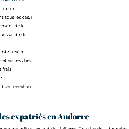
crire une
 tous les cas, il
ement de la
us vos droits.
 remboursé à
 et visites chez
 frais
e
 de travail ou
les expatriés en Andorre
nche maladie et celle de la vieillesse. Pour les deux branch