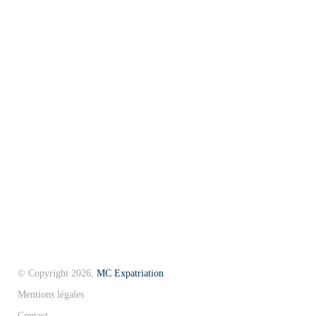
Menu
Fiscalité
Création société
Gestoria
Expatriation
L’Andorre
Guide de l’expat
Vivre en Andorre
Blog
© Copyright 2026,
MC Expatriation
Mentions légales
Contact