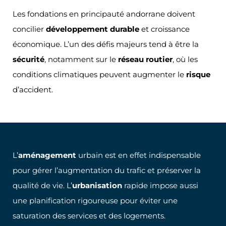
Les fondations en principauté andorrane doivent
concilier
développement durable
et croissance
économique. L’un des défis majeurs tend à être la
sécurité
, notamment sur le
réseau routier
, où les
conditions climatiques peuvent augmenter le
risque
d’accident.
L’
aménagement
urbain est en effet indispensable
pour gérer l’augmentation du trafic et préserver la
qualité de vie. L’
urbanisation
rapide impose aussi
une planification rigoureuse pour éviter une
saturation des services et des logements.