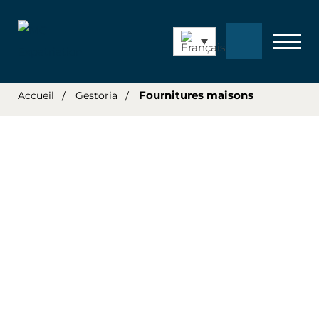
Fournitures maisons
Accueil
Gestoria
Gestoria – Fourniture maison
Andorre est un pays de l’Europe qui n’est pas
membre de l’Union européenne. Toutefois, il a signé
un accord monétaire avec celle-ci pour utiliser l’euro
comme sa monnaie officielle. De par ce contrat, il a la
capacité d’émettre ses propres pièces en euros. Situé
entre la France et l’Espagne, ce pays attire pour le