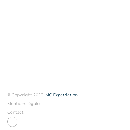
Création société
Gestoria
Expatriation
L’Andorre
Guide de l’expat
Vivre en Andorre
Blog
© Copyright 2026,
MC Expatriation
Mentions légales
Contact