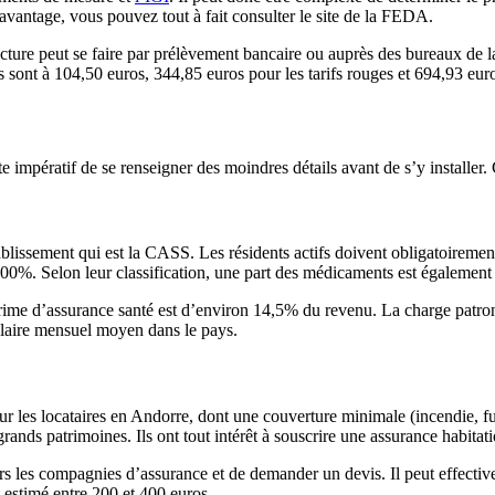
avantage, vous pouvez tout à fait consulter le site de la FEDA.
a facture peut se faire par prélèvement bancaire ou auprès des bureaux d
eus sont à 104,50 euros, 344,85 euros pour les tarifs rouges et 694,93 euros
e impératif de se renseigner des moindres détails avant de s’y installer. 
blissement qui est la CASS. Les résidents actifs doivent obligatoiremen
à 100%. Selon leur classification, une part des médicaments est égaleme
prime d’assurance santé est d’environ 14,5% du revenu. La charge patron
salaire mensuel moyen dans le pays.
our les locataires en Andorre, dont une couverture minimale (incendie, f
grands patrimoines. Ils ont tout intérêt à souscrire une assurance habitat
ers les compagnies d’assurance et de demander un devis. Il peut effectiv
t estimé entre 200 et 400 euros.