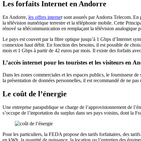
Les forfaits Internet en Andorre
En Andorre,
les offres interne
t sont assurés par Andorra Telecom. En p
la télévision numérique terrestre et la téléphonie mobile. Cette Princip
rénové sa télécommunication en remplaçant la télévision analogique pa
Le pays est couvert par la fibre optique jusqu’à 1 Gbps d’Internet sym
connexion haut débit. En fonction des besoins, il est possible de choisi
mois et 1 Gbps à partir de 42 euros par mois. Il existe des forfaits avec
L’accès internet pour les touristes et les visiteurs en A
Dans les zones commerciales et les espaces publics, le fournisseur de 
la présentation de données personnelles, il est recommandé de ne pas u
Le coût de l’énergie
Une entreprise parapublique se charge de l’approvisionnement de l’éne
s’occupe de l’importation du surplus dans ses pays voisins, dont la Fr
Pour les particuliers, la FEDA propose des tarifs forfaitaires, des tar
en kWh, la quantité de puissance, la location ou l’entretien des équi