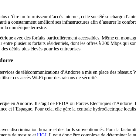
lus d’être un fournisseur d’accès internet, cette société se charge d’aut
auté a constamment amélioré ses infrastructures afin d’assurer le confort
r la numérique terrestre.
étrique avec des forfaits particulièrement accessibles. Même en montagne
r entre plusieurs forfaits résidentiels, dont les offres à 300 Mbps qui s
 des débits plus élevés pour les entreprises.
ndorre
services de télécommunications d’Andorre a mis en place des réseaux Wi-F
tiliser ces accès Wi-Fi pour des raisons de sécurité.
rgie en Andorre. Il s’agit de FEDA ou Forces Electriques d’Andorre. Ell
ance et l’Espagne. Pour cela, elle gère la centrale hydroélectrique local
ifs avec discrimination horaire et des tarifs subventionnés. Pour la fact
pements de mesure et
l’IGI
. Il peut donc être complexe de déterminer le p