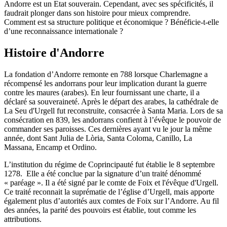
Andorre est un Etat souverain. Cependant, avec ses spécificités, il
faudrait plonger dans son histoire pour mieux comprendre.
Comment est sa structure politique et économique ? Bénéficie-t-elle
d’une reconnaissance internationale ?
Histoire d'Andorre
La fondation d’Andorre remonte en 788 lorsque Charlemagne a
récompensé les andorrans pour leur implication durant la guerre
contre les maures (arabes). En leur fournissant une charte, il a
déclaré sa souveraineté. Après le départ des arabes, la cathédrale de
La Seu d'Urgell fut reconstruite, consacrée à Santa Maria. Lors de sa
consécration en 839, les andorrans confient à l’évêque le pouvoir de
commander ses paroisses. Ces dernières ayant vu le jour la même
année, dont Sant Julia de Lòria, Santa Coloma, Canillo, La
Massana, Encamp et Ordino.
L’institution du régime de Coprincipauté fut établie le 8 septembre
1278. Elle a été conclue par la signature d’un traité dénommé
« paréage ». Il a été signé par le comte de Foix et l'évêque d'Urgell.
Ce traité reconnait la suprématie de l’église d’Urgell, mais apporte
également plus d’autorités aux comtes de Foix sur l’Andorre. Au fil
des années, la parité des pouvoirs est établie, tout comme les
attributions.