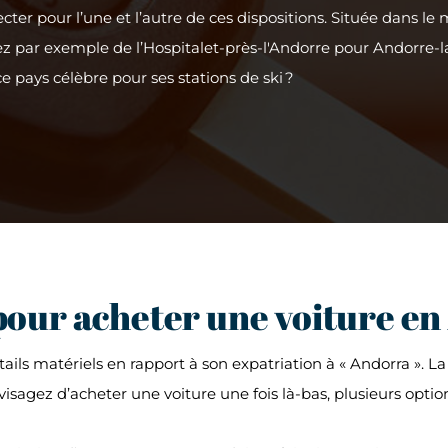
ecter pour l’une et l’autre de ces dispositions. Située dans le
ez par exemple de l’Hospitalet-près-l'Andorre pour Andorre-la-
 pays célèbre pour ses stations de ski ?
pour acheter une voiture e
ails matériels en rapport à son expatriation à « Andorra ». La
isagez d’acheter une voiture une fois là-bas, plusieurs option